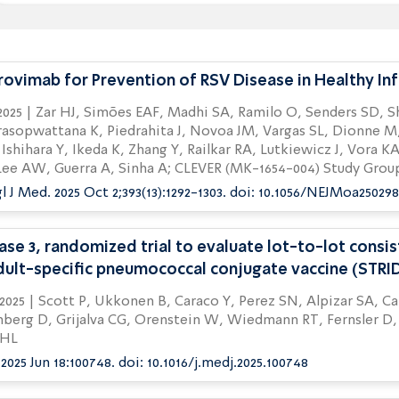
rovimab for Prevention of RSV Disease in Healthy In
ilo O, Senders SD, Shepard JS,
asopwattana K, Piedrahita J, Novoa JM, Vargas SL, Dionne M
, Ishihara Y, Ikeda K, Zhang Y, Railkar RA, Lutkiewicz J, Vora 
ee AW, Guerra A, Sinha A; CLEVER (MK-1654-004) Study Grou
l J Med. 2025 Oct 2;393(13):1292-1303. doi: 10.1056/NEJMoa25029
ase 3, randomized trial to evaluate lot-to-lot consis
dult-specific pneumococcal conjugate vaccine (STRI
erez SN, Alpizar SA, Cardona JF,
berg D, Grijalva CG, Orenstein W, Wiedmann RT, Fernsler D, 
 HL
2025 Jun 18:100748. doi: 10.1016/j.medj.2025.100748