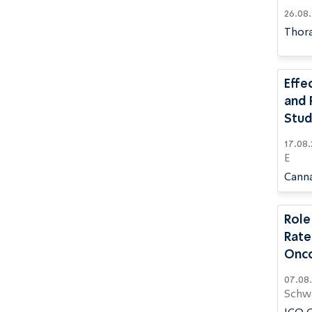
Thora
Effe
and 
Stu
17.08.2025 | David A, Stolar O, Berkovitch M, Ko
E
Canna
Role
Rate
Onco
07.08.2025 | Alabbasi AK, Green MS, Bramm
Schwa