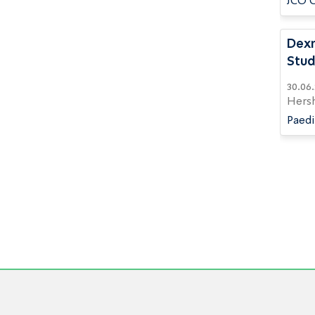
JCO O
Dexm
Stu
30.06.2025 | Nissimov S, Kohn A, Keidar 
Hers
Paedi