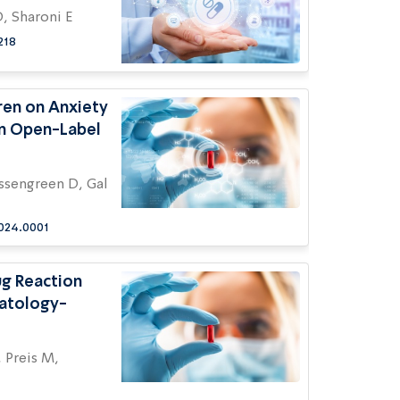
 O, Sharoni E
218
ren on Anxiety
An Open-Label
024.0001
ug Reaction
matology-