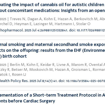
uating the impact of cannabis oil for autistic childre
out concomitant medications: Insights from an open
Berkovitch M, Abu-Kishk I, Agajani
rchel D, Heyman E, Lazinger M, Hartmann I, Stolar O
chopharmacol. 2025 Jul 4:2698811251332841. doi: 10.1177/026988112
rnal smoking and maternal secondhand smoke expos
cts on the offspring: results from the EHF (Environm
) birth cohort
 A, Marom R, Ovental A, Mandel D,
zky R, Betser M, Moskovich M, Hazan A, Groisman L, Rorman
tok I, Rosen LJ
 Health Policy Res. 2025 Jul 8;14(1):41. doi: 10.1186/s13584-025-007
ementation of a Short-term Treatment Protocol in 
ents before Cardiac Surgery