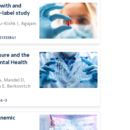
n with and
-label study
51332841
ure and the
ental Health
 E, Berkovitch
06-3
Anemic