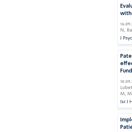
Eval
with
16.09.2025 | Treves N, Dagan A, Kohn E, Hazan A, 
N, Ba
J Psy
Pate
effe
Fund
10.09.2025 | Berlin M, Kohn E, Keidar R, Livne
Lubet
M, Ma
Isr J
Impl
Pati