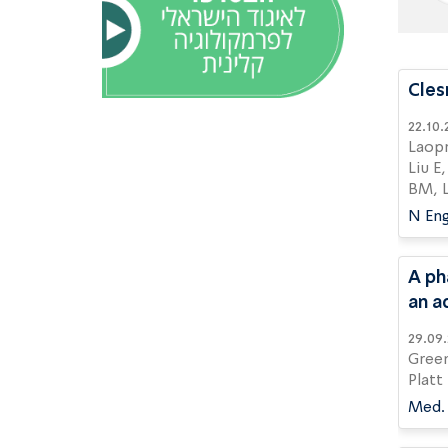
Cles
22.10.2025 | Zar HJ, Simões EAF, Madhi SA, Ram
Laopr
Liu E
BM, L
N Eng
A ph
an a
29.09.2025 | Scott P, Ukkonen B, Caraco Y, P
Green
Platt
Med. 