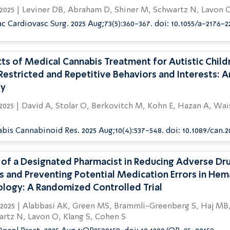
26.08.2025 | Leviner DB, Abraham D, Shiner M, Schwartz N, Lavon
c Cardiovasc Surg. 2025 Aug;73(5):360-367. doi: 10.1055/a-2176-2
cts of Medical Cannabis Treatment for Autistic Child
Restricted and Repetitive Behaviors and Interests: 
dy
hn E, Hazan A, Waissengreen D, Gal
bis Cannabinoid Res. 2025 Aug;10(4):537-548. doi: 10.1089/can.2
 of a Designated Pharmacist in Reducing Adverse Dr
s and Preventing Potential Medication Errors in He
logy: A Randomized Controlled Trial
li-Greenberg S, Haj MB, Preis M,
rtz N, Lavon O, Klang S, Cohen S