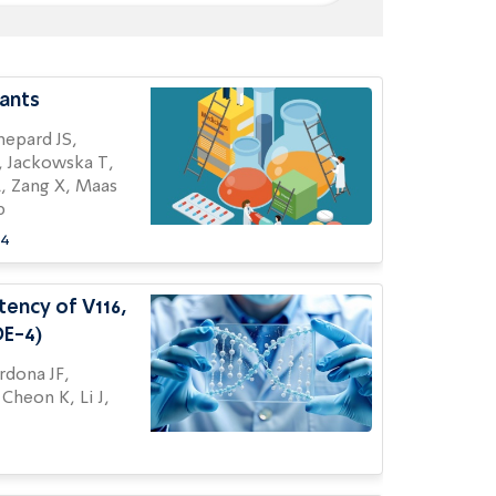
fants
, Jackowska T,
KA, Zang X, Maas
p
84
tency of V116,
DE-4)
Cheon K, Li J,