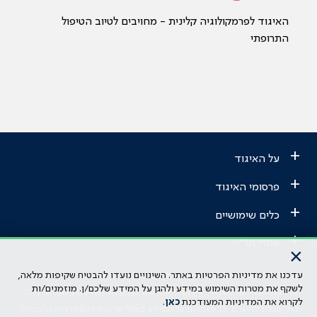
האיגוד לפרמקולוגיה קלינית - מחויבים לטיוב הטיפול
התרופתי
+
על האיגוד
+
פרסומי האיגוד
+
כלים שימושיים
+
אתרי הר"י
×
עדכנו את מדיניות הפרטיות באתר. השינויים נועדו להבטיח שקיפות מלאה,
הבהרה משפטית: כל נושא המופיע באתר זה נועד להשכלה בלבד ואין לראות
לשקף את מטרות השימוש במידע ולהגן על המידע שלכם/ן. מוזמנים/ות
בו ייעוץ רפואי או משפטי. אין הר"י אחראית לתוכן המתפרסם באתר זה ולכל
לקרוא את המדיניות המעודכנת
כאן
.
נזק שעלול להיגרם. כל הזכויות על המידע באתר שייכות להסתדרות הרפואית