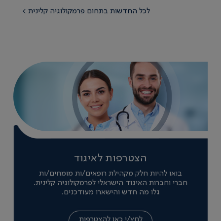
pneumonia and invasive pneumococcal
לכל החדשות בתחום פרמקולוגיה קלינית >
disease (IPD), conditions associated with
substantial morbidity and m...
הצטרפות לאיגוד
בואו להיות חלק מקהילת רופאים/ות מומחים/ות
חברי וחברות האיגוד הישראלי לפרמקולוגיה קלינית.
גלו מה חדש והישארו מעודכנים.
לחץ/י כאן להצטרפות